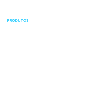
Contato
PRODUTOS
Embalagens
Cosméticos
Manteigas
Utilitário domestico
Pazinhas
Copo promocional
Copo cartão