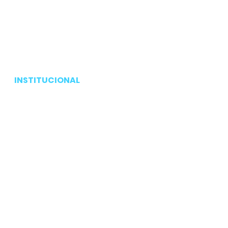
INSTITUCIONAL
Pagina inicial
Produtos
Serviços
Nosso trabalho
Sobre a Pavão embalagens